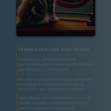
Ce este și ce nu este acest serviciu
Consilierea pentru dezvoltare
personală susține obiective de creștere
personală și profesională.
Nu reprezintă psihoterapie, consiliere
psihologică, evaluare psihologică,
diagnostic sau tratament medical.
Obiectivele sunt stabilite împreună și
rămân realiste, concrete și relevante
pentru viața dumneavoastră.