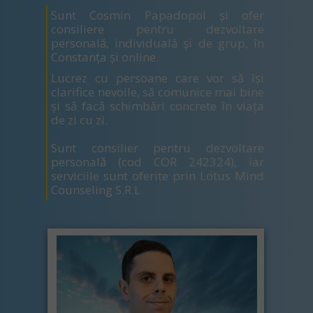
Sunt Cosmin Papadopol și ofer
consiliere pentru dezvoltare
personală, individuală și de grup, în
Constanța și online.
Lucrez cu persoane care vor să își
clarifice nevoile, să comunice mai bine
și să facă schimbări concrete în viața
de zi cu zi.
Sunt consilier pentru dezvoltare
personală (cod COR 242324), iar
serviciile sunt oferite prin Lotus Mind
Counseling S.R.L.