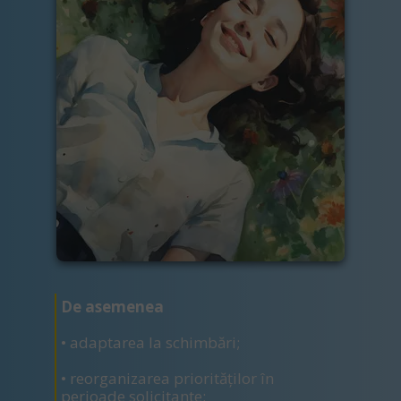
De asemenea
• adaptarea la schimbări;
• reorganizarea priorităților în
perioade solicitante;