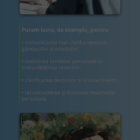
Putem lucra, de exemplu, pentru
• comunicarea mai clară a nevoilor,
gândurilor și emoțiilor;
• stabilirea limitelor personale și
îmbunătățirea relațiilor;
• clarificarea deciziilor și a obiectivelor;
• recunoașterea și folosirea resurselor
personale.